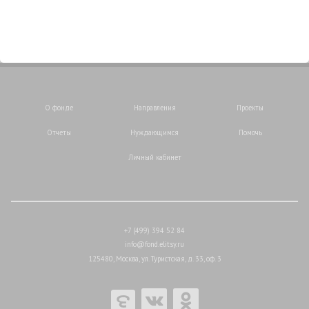
О фонде
Направления
Проекты
Отчеты
Нуждающимся
Помочь
Личный кабинет
+7 (499) 394 52 84
info@fond.elitsy.ru
125480, Москва, ул. Туристская, д. 33, оф. 3