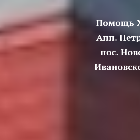
Помощь Х
Апп. Пет
пос. Но
Ивановск